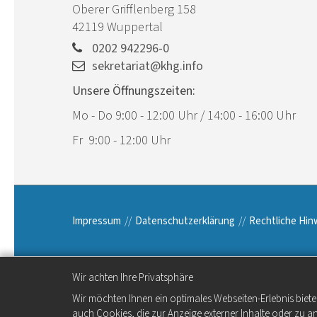
Oberer Grifflenberg 158
42119
Wuppertal
0202 942296-0
sekretariat@khg.info
Unsere Öffnungszeiten:
Mo - Do 9:00 - 12:00 Uhr / 14:00 - 16:00 Uhr
Fr 9:00 - 12:00 Uhr
Impressum
Datenschutzerklärung
Rechtliche Hin
Wir achten Ihre Privatsphäre
Wir möchten Ihnen ein optimales Webseiten-Erlebnis biete
auch Cookies, die zur Anzeige externer Inhalte oder zu 